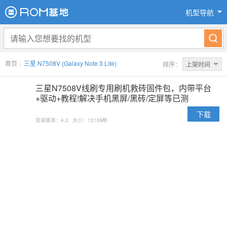
机型导航
首页
>
三星 N7508V (Galaxy Note 3 Lite)
排序：
上架时间
三星N7508V线刷专用刷机救砖固件包，内带平台
+驱动+教程!解决手机黑屏/黑砖/定屏等已测
下载
安卓版本：4.3
大小：1210MB