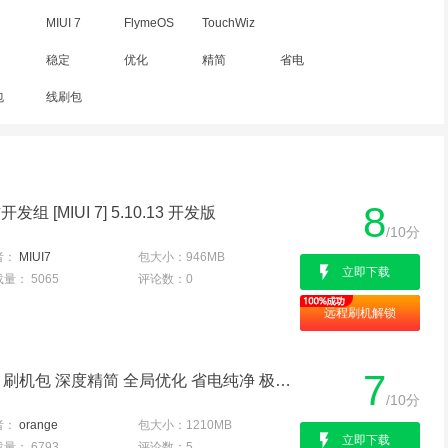
MIUI 7
FlymeOS
TouchWiz
稳定
优化
精简
省电
包
线刷包
8
组 [MIUI 7] 5.10.13 开发版
/10分
者：
MIUI7
包大小：
946MB
立即下载
载量：
5065
评论数：
0
远程刷机解锁
7
三星 N9108V（NOTE4）刷机包 深度精简 全局优化 省电纯净 极度流畅 性能增强版
/10分
者：
orange
包大小：
1210MB
立即下载
载量：
6793
评论数：
5