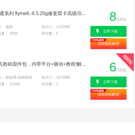
8
三星note4 note4 edge 高通系列 flyme6.-8.5.20g修复双卡高级功能版
/10分
者：
傲陈
包大小：
1120MB
立即下载
载量：
2898
评论数：
0
远程刷机解锁
6
三星N9108V线刷专用刷机救砖固件包，内带平台+驱动+教程!解决手机黑屏/黑砖/定屏等已测
/10分
者：
刷机帮-线刷救砖
包大小：
1670MB
立即下载
载量：
10588
评论数：
1
远程刷机解锁