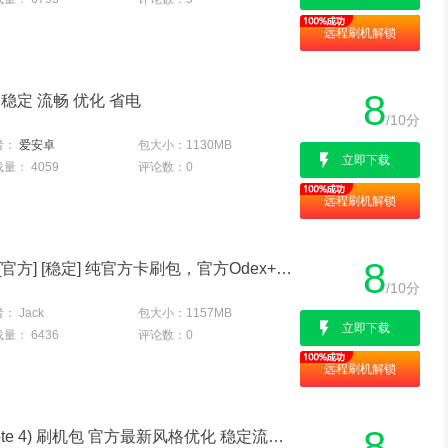
远程刷机解锁
8
 稳定 流畅 优化 省电
/10分
者：
爱安卓
包大小：
1130MB
立即下载
载量：
4059
评论数：
0
远程刷机解锁
8
三星Note4 刷机包 [精简] [官方] [稳定] 纯官方卡刷包，官方Odex+桌面主题支持
/10分
者：
Jack
包大小：
1157MB
立即下载
载量：
6436
评论数：
0
远程刷机解锁
8
三星 N9108V (Galaxy Note 4) 刷机包 官方最新风格优化 稳定流畅 省电补丁