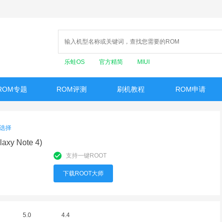
乐蛙OS
官方精简
MIUI
ROM专题
ROM评测
刷机教程
ROM申请
选择
axy Note 4)
支持一键ROOT
下载ROOT大师
5.0
4.4