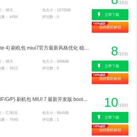
/10分
者：
晴天
包大小：
1070MB
立即下载
载量：
4484
评论数：
0
远程刷机解锁
8
三星 N9108V (Galaxy Note 4) 刷机包 miui7官方最新风格优化 稳定流畅 省电补丁
/10分
者：
晴天
包大小：
998MB
立即下载
载量：
3912
评论数：
0
远程刷机解锁
10
三星Note4(N9108V/N910F/G/P) 刷机包 MIUI 7 最新开发版 boot省电 v4a音效 稳定极致
/10分
者：
CJ初见
包大小：
964MB
立即下载
载量：
7640
评论数：
1
远程刷机解锁