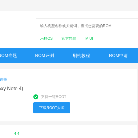
乐蛙OS
官方精简
MIUI
ROM专题
ROM评测
刷机教程
ROM申请
选择
y Note 4)
支持一键ROOT
下载ROOT大师
4.4