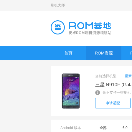
刷机大师
首页
ROM资源
当前选择机型
重新
三星 N910F (Galax
暂不支持一键刷机
申请适配
Android 版本
全部
6.0