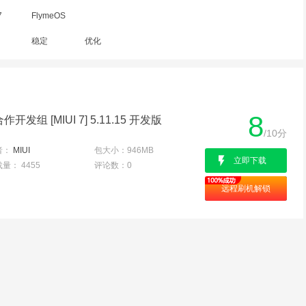
7
FlymeOS
稳定
优化
8
开发组 [MIUI 7] 5.11.15 开发版
/10分
者：
MIUI
包大小：
946MB
立即下载
载量：
4455
评论数：
0
远程刷机解锁