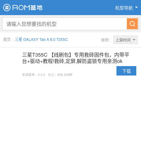
机型导航
首页
>
三星 GALAXY Tab A 8.0 T355C
排序：
上架时间
三星T355C 【线刷包】专用救砖固件包，内带平
台+驱动+教程!救砖,定屏,解防盗锁专用亲测ok
下载
安卓版本：5.0.2
大小：958.84MB