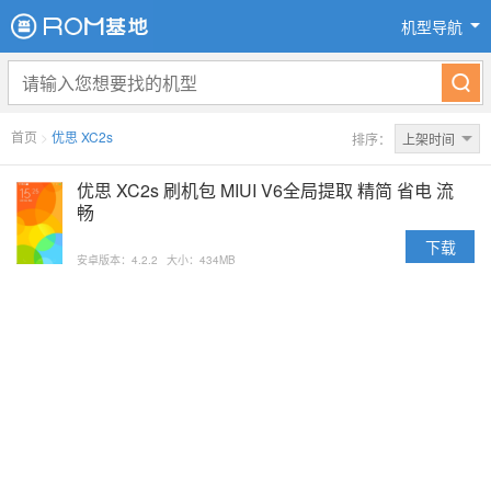
机型导航
首页
>
优思 XC2s
排序：
上架时间
优思 XC2s 刷机包 MIUI V6全局提取 精简 省电 流
畅
下载
安卓版本：4.2.2
大小：434MB