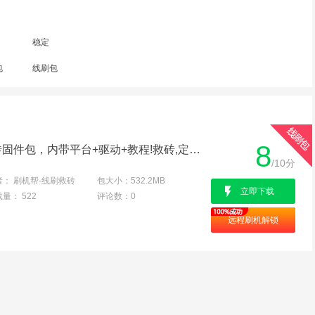
稳定
包
线刷包
8
联合时代G7线刷专用救砖固件包，内带平台+驱动+教程!救砖,定屏,解防盗锁专用100%成功
/10分
者：
刷机帮-线刷救砖
包大小：
532.2MB
立即下载
载量：
522
评论数：
0
远程刷机解锁