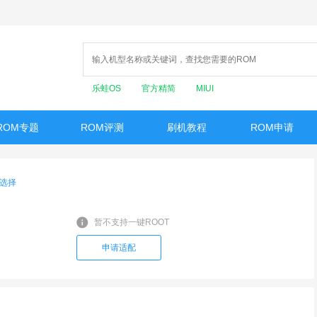
乐蛙OS
官方精简
MIUI
ROM专题
ROM评测
刷机教程
ROM申请
选择
暂不支持一键ROOT
申请适配