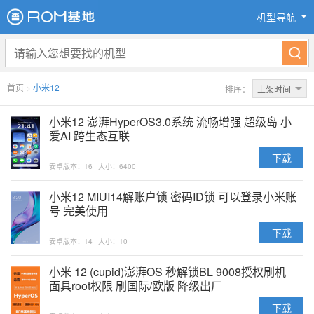
机型导航
首页
>
小米12
排序：
上架时间
小米12 澎湃HyperOS3.0系统 流畅增强 超级岛 小
爱AI 跨生态互联
下载
安卓版本：16
大小：6400
小米12 MIUI14解账户锁 密码ID锁 可以登录小米账
号 完美使用
下载
安卓版本：14
大小：10
小米 12 (cupid)澎湃OS 秒解锁BL 9008授权刷机
面具root权限 刷国际/欧版 降级出厂
下载