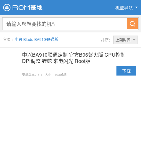
机型导航
首页
>
中兴 Blade BA910/联通版
排序：
上架时间
中兴BA910联通定制 官方B06紫火版 CPU控制
DPI调整 蝰蛇 来电闪光 Root版
下载
安卓版本：5.1
大小：1030MB