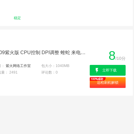
稳定
8
中兴BA910电信版 官方B09紫火版 CPU控制 DPI调整 蝰蛇 来电闪光 Root版
/10分
者：
紫火网络工作室
包大小：
1040MB
立即下载
载量：
2491
评论数：
0
远程刷机解锁