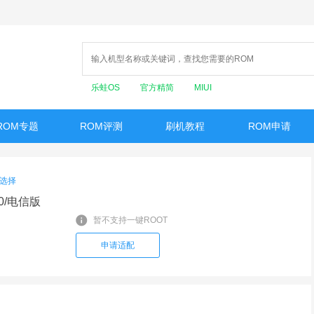
乐蛙OS
官方精简
MIUI
ROM专题
ROM评测
刷机教程
ROM申请
选择
10/电信版
暂不支持一键ROOT
申请适配