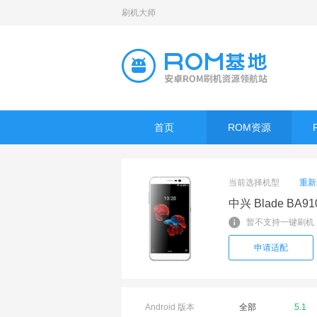
刷机大师
首页
ROM资源
当前选择机型
重新
中兴 Blade BA9
暂不支持一键刷机
申请适配
Android 版本
全部
5.1