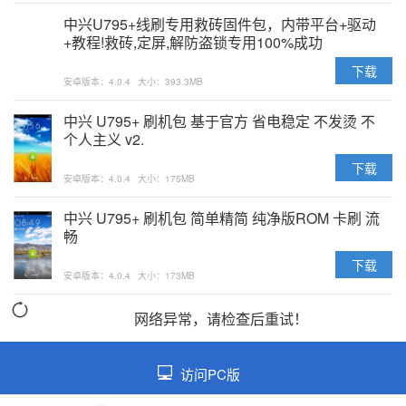
中兴U795+线刷专用救砖固件包，内带平台+驱动
+教程!救砖,定屏,解防盗锁专用100%成功
下载
安卓版本：4.0.4
大小：393.3MB
中兴 U795+ 刷机包 基于官方 省电稳定 不发烫 不
个人主义 v2.
下载
安卓版本：4.0.4
大小：175MB
中兴 U795+ 刷机包 简单精简 纯净版ROM 卡刷 流
畅
下载
安卓版本：4.0.4
大小：173MB
网络异常，请检查后重试！
访问PC版