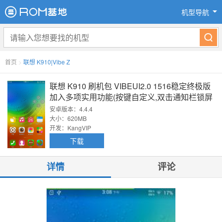
机型导航
首页
>
联想 K910|Vibe Z
联想 K910 刷机包 VIBEUI2.0 1516稳定终极版
加入多项实用功能(按键自定义,双击通知栏锁屏
等)
安卓版本：4.4.4
大小：620MB
开发：KangVIP
下载
详情
评论