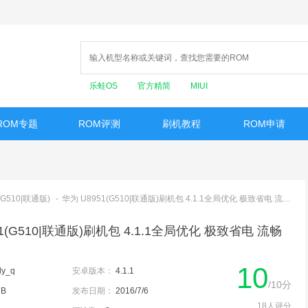
乐蛙OS
官方精简
MIUI
ROM专题
ROM评测
刷机教程
ROM申请
(G510|联通版)
-
华为 U8951(G510|联通版)刷机包 4.1.1全局优化 极致省电 流畅
51(G510|联通版)刷机包 4.1.1全局优化 极致省电 流畅
10
ly_q
安卓版本：
4.1.1
/10分
MB
发布日期：
2016/7/6
18人评分