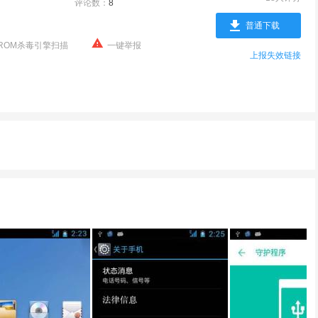
评论数：
8
普通下载
ROM杀毒引擎扫描
一键举报
上报失效链接