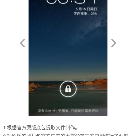
1.根据官方原版底包提取文件制作。
2.对原版的刷机包官方内置的大部分第三方应用进行了深度