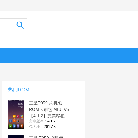
热门ROM
三星T959 刷机包
ROM卡刷包 MIUI V5
【4.1.2】完美移植
安卓版本：
4.1.2
I9000，完美无BUG
包大小：
201MB