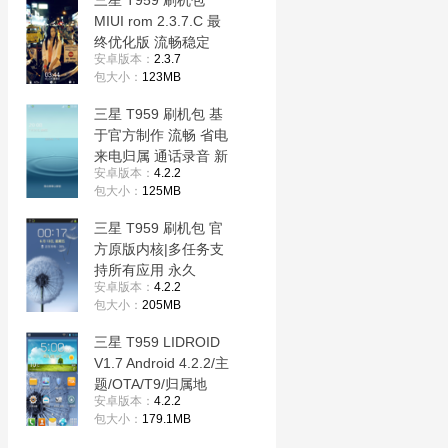
三星 T959 刷机包
MIUI rom 2.3.7.C 最
终优化版 流畅稳定
安卓版本：
2.3.7
100%省电
包大小：
123MB
三星 T959 刷机包 基
于官方制作 流畅 省电
来电归属 通话录音 新
安卓版本：
4.2.2
体验不一样的感觉
包大小：
125MB
三星 T959 刷机包 官
方原版内核|多任务支
持所有应用 永久
安卓版本：
4.2.2
ROOT 要的来啊！
包大小：
205MB
三星 T959 LIDROID
V1.7 Android 4.2.2/主
题/OTA/T9/归属地
安卓版本：
4.2.2
包大小：
179.1MB