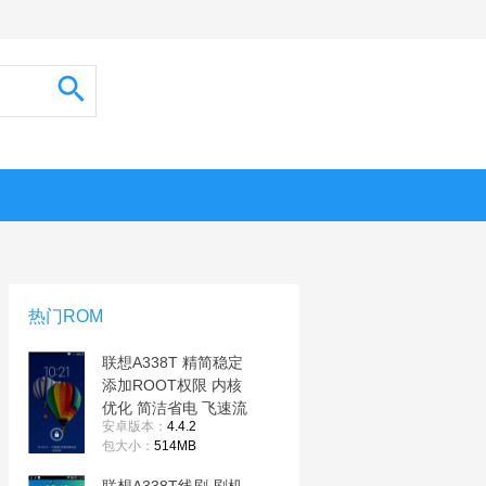
热门ROM
联想A338T 精简稳定
添加ROOT权限 内核
优化 简洁省电 飞速流
安卓版本：
4.4.2
畅
包大小：
514MB