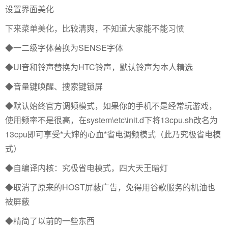
设置界面美化
下来菜单美化，比较清爽，不知道大家能不能习惯
◆一二级字体替换为SENSE字体
◆UI音和铃声替换为HTC铃声，默认铃声为本人精选
◆音量键唤醒、搜索键锁屏
◆默认始终官方调频模式，如果你的手机不是经常玩游戏，
使用频率不是很高，在system\etc\init.d下将13cpu.sh改名为
13cpu即可享受*大婶的心血*省电调频模式（此乃究极省电模
式）
◆自编译内核：究极省电模式，四大天王暗灯
◆取消了原来的HOST屏蔽广告，免得用谷歌服务的机油也
被屏蔽
◆精简了以前的一些东西