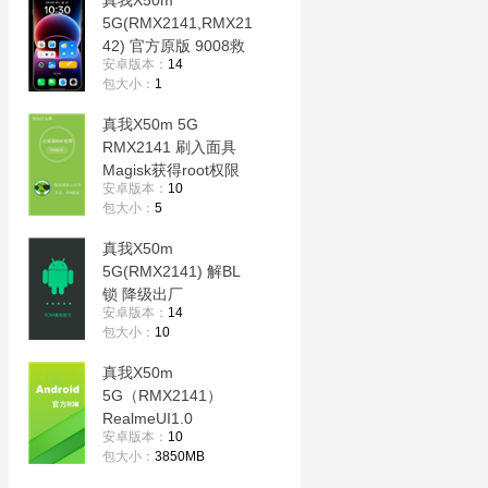
真我X50m
5G(RMX2141,RMX21
42) 官方原版 9008救
安卓版本：
14
砖+刷机降级 格机修复
包大小：
1
真我X50m 5G
RMX2141 刷入面具
Magisk获得root权限
安卓版本：
10
Edxposed框架刷机救
包大小：
5
砖
真我X50m
5G(RMX2141) 解BL
锁 降级出厂
安卓版本：
14
fastboot/9008救砖包
包大小：
10
上锁卡红字 改国际系
统
真我X50m
5G（RMX2141）
RealmeUI1.0
安卓版本：
10
RMX2141_11.A.14 原
包大小：
3850MB
版固件-官方卡刷包