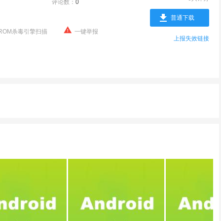
评论数：
0
普通下载
ROM杀毒引擎扫描
一键举报
上报失效链接