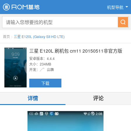
机型导航
首页
>
三星 E120L (Galaxy SII HD LTE)
三星 E120L 刷机包 cm11 20150511非官方版
安卓版本：4.4.4
大小：234MB
开发：╱゛尛躌
下载
详情
评论