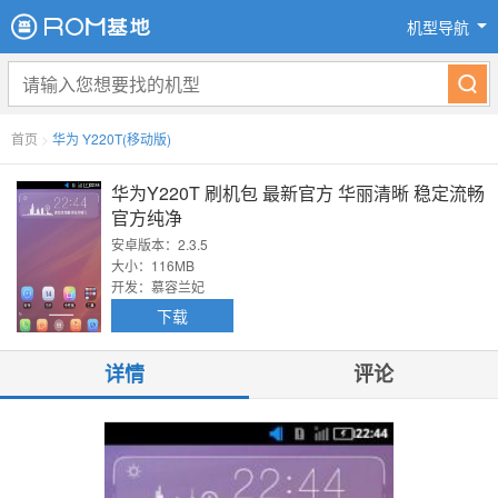
机型导航
首页
>
华为 Y220T(移动版)
华为Y220T 刷机包 最新官方 华丽清晰 稳定流畅
官方纯净
安卓版本：2.3.5
大小：116MB
开发：慕容兰妃
下载
详情
评论