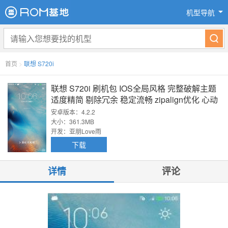
机型导航
首页
>
联想 S720i
联想 S720i 刷机包 IOS全局风格 完整破解主题
适度精简 剔除冗余 稳定流畅 zipalign优化 心动
设置 沉浸式状态栏 适合长期使用
安卓版本：4.2.2
大小：361.3MB
开发：亚朋Love雨
下载
详情
评论