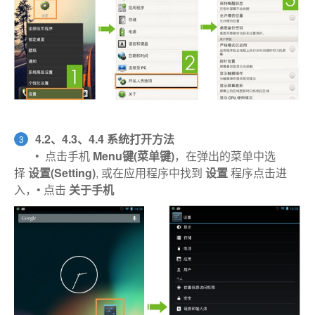
4.2、
4.3
、4.4 系统打开方法
3
• 点击手机
Menu键(菜单键)
，在弹出的菜单中选
择
设置(Setting)
, 或在应用程序中找到
设置
程序点击进
入，• 点击
关于手机