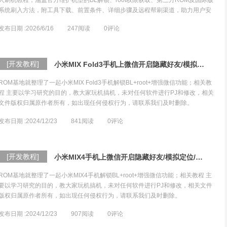
人刷机教程，涵盖官方维护机型的BL解锁、root权限获取、第三方ROM及国际版
系统刷入方法，附工具下载、前置条件、详细步骤及远程帮刷渠道，助力用户安
全玩机。
发布日期 :2026/6/16
247
阅读
0
评论
[开发教程]
小米MIX Fold3手机上微信开启隐藏好友/模拟定位/消息防撤回等个性高级功能
ROM基地就整理了一起小米MIX Fold3手机解锁BL+root+增强微信功能；相关教
程 主要以学习研究的目的，教大家玩机搞机，未对任何软件进行PJ和修改，相关
文件版权归属原作者所有，如出现任何侵权行为，请联系我们及时删除。
发布日期 :2024/12/23
841
阅读
0
评论
[开发教程]
小米MIX4手机上微信开启隐藏好友/模拟定位/消息防撤回等个性高级功能
ROM基地就整理了一起小米MIX4手机解锁BL+root+增强微信功能；相关教程 主
要以学习研究的目的，教大家玩机搞机，未对任何软件进行PJ和修改，相关文件
版权归属原作者所有，如出现任何侵权行为，请联系我们及时删除。
发布日期 :2024/12/23
907
阅读
0
评论