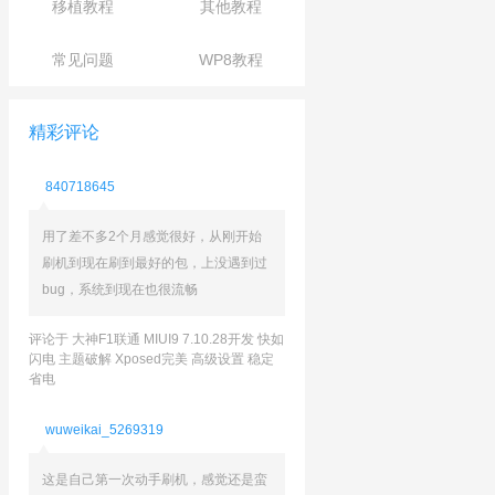
移植教程
其他教程
常见问题
WP8教程
精彩评论
840718645
用了差不多2个月感觉很好，从刚开始
刷机到现在刷到最好的包，上没遇到过
bug，系统到现在也很流畅
评论于 大神F1联通 MIUI9 7.10.28开发 快如
闪电 主题破解 Xposed完美 高级设置 稳定
省电
wuweikai_5269319
这是自己第一次动手刷机，感觉还是蛮