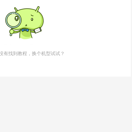
没有找到教程，换个机型试试？