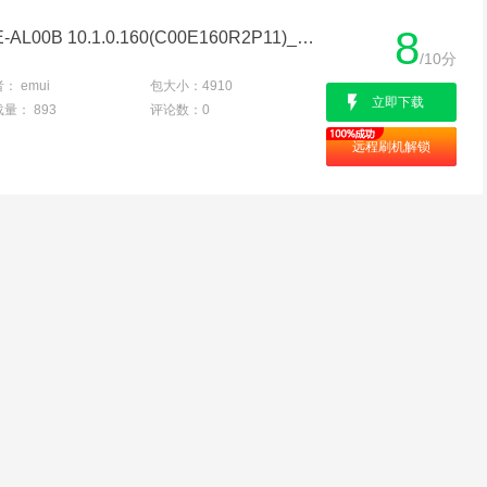
8
华为 P30 高维禁用_ELLE-AL00B 10.1.0.160(C00E160R2P11)_Firmware_EMUI10.1.0卡刷固件
/10分
者：
emui
包大小：
4910
立即下载
载量：
893
评论数：
0
远程刷机解锁