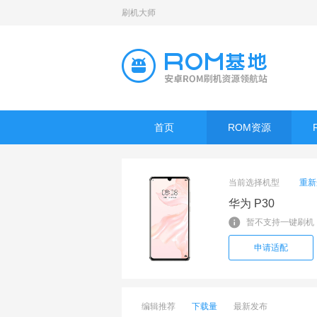
刷机大师
首页
ROM资源
当前选择机型
重新
华为 P30
暂不支持一键刷机
申请适配
编辑推荐
下载量
最新发布