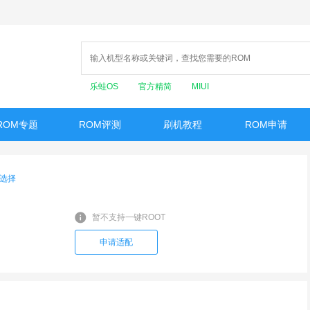
乐蛙OS
官方精简
MIUI
ROM专题
ROM评测
刷机教程
ROM申请
选择
暂不支持一键ROOT
申请适配