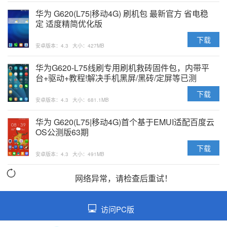
华为 G620(L75|移动4G) 刷机包 最新官方 省电稳
定 适度精简优化版
下载
安卓版本：4.3
大小：427MB
华为G620-L75线刷专用刷机救砖固件包，内带平
台+驱动+教程!解决手机黑屏/黑砖/定屏等已测
下载
安卓版本：4.3
大小：681.1MB
华为 G620(L75|移动4G)首个基于EMUI适配百度云
OS公测版63期
下载
安卓版本：4.3
大小：491MB
网络异常，请检查后重试！
访问PC版