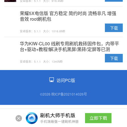
安卓版本：5.1.1
大小：919.4MB
荣耀5X电信版 官方稳定 简约时尚 流畅非凡 增强
音效 root刷机包
下载
安卓版本：5.1.1
大小：1016.8MB
华为KIW-CL00 线刷专用刷机救砖固件包，内带平
台+驱动+教程!解决手机黑屏/黑砖/定屏等已测
下载
安卓版本：5.1.1
大小：1340MB
访问PC版
©2026 皖ICP备2021014026号