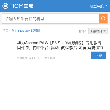
机型导航
首页
>
华为 P6S-U06|联通版
排序：
上架时间
华为Ascend P6 S【P6 S-U06/线刷包】专用救砖
固件包，内带平台+驱动+教程!救砖,定屏,解防盗锁
专用亲测ok
下载
安卓版本：4.4.2
大小：971.7MB