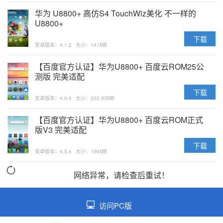
华为 U8800+ 高仿S4 TouchWiz美化 不一样的
U8800+
下载
安卓版本：4.1.2
大小：141MB
【百度官方认证】华为U8800+ 百度云ROM25公
测版 完美适配
下载
安卓版本：4.0.4
大小：202.93MB
【百度官方认证】华为U8800+ 百度云ROM正式
版V3 完美适配
下载
安卓版本：4.0.4
大小：196MB
网络异常，请检查后重试！
访问PC版