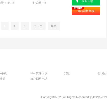
立即下载
载量：
5493
评论数：
6
远程刷机解锁
3
4
5
下一页
尾页
tk手机
Mac软件下载
安致
爱Q生
维码
SKY网络电话
Copyright©2026 All Rights Reserved.
皖ICP备202