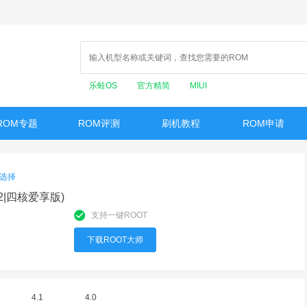
乐蛙OS
官方精简
MIUI
ROM专题
ROM评测
刷机教程
ROM申请
选择
耀2|四核爱享版)
支持一键ROOT
下载ROOT大师
4.1
4.0