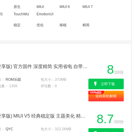
原生
MIUI
MIUI 6
MIUI 7
S
TouchWiz
EmotionUI
稳定
优化
移植
精简
8
华为 U9508(荣耀2|四核爱享版) 官方固件 深度精简 实用省电 自带ROOT 优化内核
/10分
者：
ROM乐园
包大小：
373MB
立即下载
载量：
1356
评论数：
0
远程刷机解锁
8.7
华为 U9508(荣耀2|四核爱享版) MIUI V5 经典稳定版 主题美化 精简优化 长期使用必备
/10分
者：
QYC
包大小：
322.26MB