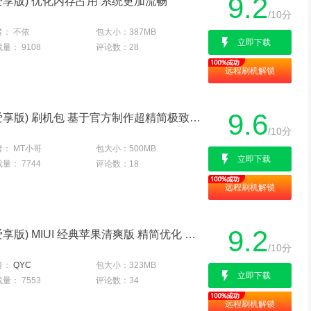
9.2
核爱享版) 优化内存占用 系统更加流畅
/10分
者：
不依
包大小：
387MB
立即下载
载量：
9108
评论数：
28
远程刷机解锁
9.6
华为 U9508(荣耀2|四核爱享版) 刷机包 基于官方制作超精简极致省电稳定
/10分
者：
MT小哥
包大小：
500MB
立即下载
载量：
7744
评论数：
18
远程刷机解锁
9.2
华为 U9508(荣耀2|四核爱享版) MIUI 经典苹果清爽版 精简优化 省电脚本 只为发烧而生
/10分
者：
QYC
包大小：
323MB
立即下载
载量：
7553
评论数：
34
远程刷机解锁