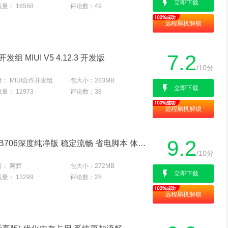
立即下载
载量：
16568
评论数：
49
远程刷机解锁
7.2
发组 MIUI V5 4.12.3 开发版
/10分
者：
MIUI合作开发组
包大小：
283MB
立即下载
载量：
12973
评论数：
38
远程刷机解锁
9.2
华为 U9508 (荣耀2) 最新B706深度纯净版 稳定流畅 省电脚本 体验官方原版真滋味
/10分
者：
阿辉
包大小：
272MB
立即下载
载量：
12299
评论数：
28
远程刷机解锁