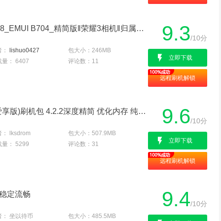
9.3
华为 U9508 (荣耀2)U9508_EMUI B704_精简版‖荣耀3相机‖归属地完善‖通话录音
/10分
者：
lishuo0427
包大小：
246MB
立即下载
载量：
6407
评论数：
11
远程刷机解锁
9.6
华为 U9508(荣耀2|四核爱享版)刷机包 4.2.2深度精简 优化内存 纯净稳定 省电流畅
/10分
者：
lksdrom
包大小：
507.9MB
立即下载
载量：
5299
评论数：
31
远程刷机解锁
9.4
化稳定流畅
/10分
者：
坐以待币
包大小：
485.5MB