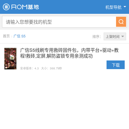
机型导航
首页
>
广信 S5
排序：
上架时间
广信S5线刷专用救砖固件包，内带平台+驱动+教
程!救砖,定屏,解防盗锁专用亲测成功
下载
安卓版本：4.3
大小：368.7MB