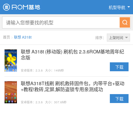
机型导航
首页
>
联想 A318t
排序：
上架时间
联想 A318t (移动版) 刷机包 2.3.6ROM基地周年纪
念版
下载
安卓版本：2.3.6
大小：149MB
联想A318T线刷 刷机救砖固件包，内带平台+驱动
+教程!救砖,定屏,解防盗锁专用亲测成功
下载
安卓版本：2.3.6
大小：307.6MB