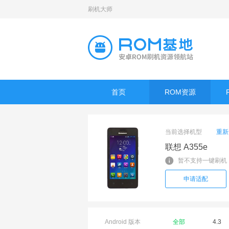
刷机大师
首页
ROM资源
当前选择机型
重新
联想 A355e
暂不支持一键刷机
申请适配
Android 版本
全部
4.3