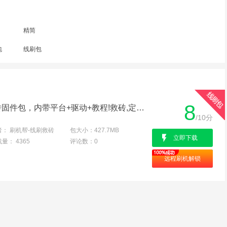
精简
包
线刷包
8
联想A355E线刷 刷机救砖固件包，内带平台+驱动+教程!救砖,定屏,解防盗锁专用亲测成功
/10分
者：
刷机帮-线刷救砖
包大小：
427.7MB
立即下载
载量：
4365
评论数：
0
远程刷机解锁