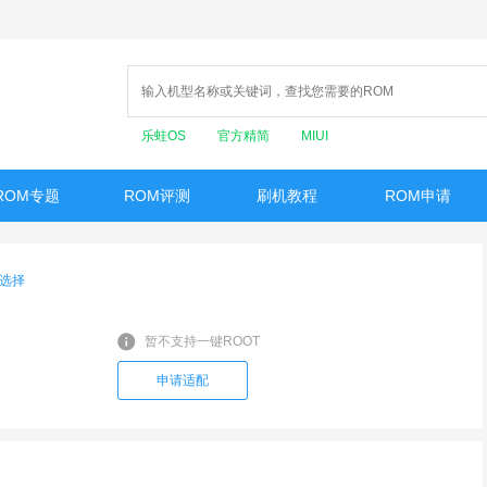
乐蛙OS
官方精简
MIUI
ROM专题
ROM评测
刷机教程
ROM申请
选择
暂不支持一键ROOT
申请适配