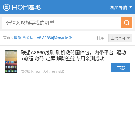
机型导航
首页
>
联想 黄金斗士A8|A3860|畅玩高配版
排序：
上架时间
联想A3860线刷 刷机救砖固件包，内带平台+驱动
+教程!救砖,定屏,解防盗锁专用亲测成功
下载
安卓版本：5.1
大小：687.5MB