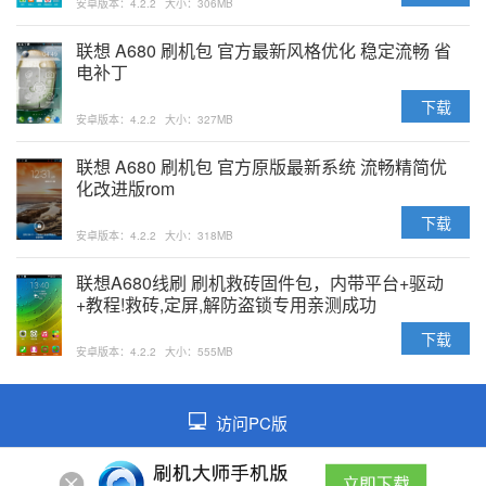
安卓版本：4.2.2
大小：306MB
联想 A680 刷机包 官方最新风格优化 稳定流畅 省
电补丁
下载
安卓版本：4.2.2
大小：327MB
联想 A680 刷机包 官方原版最新系统 流畅精简优
化改进版rom
下载
安卓版本：4.2.2
大小：318MB
联想A680线刷 刷机救砖固件包，内带平台+驱动
+教程!救砖,定屏,解防盗锁专用亲测成功
下载
安卓版本：4.2.2
大小：555MB
访问PC版
©2026 皖ICP备2021014026号