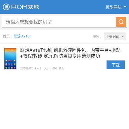
机型导航
首页
>
联想 A916t
排序：
上架时间
联想A916T线刷 刷机救砖固件包，内带平台+驱动
+教程!救砖,定屏,解防盗锁专用亲测成功
下载
安卓版本：4.4.2
大小：609.3MB