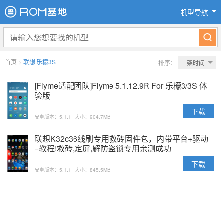
机型导航
首页
>
联想 乐檬3S
排序：
上架时间
[Flyme适配团队]Flyme 5.1.12.9R For 乐檬3/3S 体
验版
下载
安卓版本：5.1.1
大小：904.7MB
联想K32c36线刷专用救砖固件包，内带平台+驱动
+教程!救砖,定屏,解防盗锁专用亲测成功
下载
安卓版本：5.1.1
大小：845.5MB