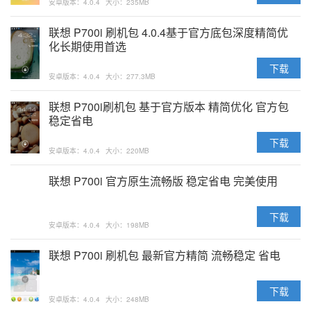
安卓版本：4.0.4
大小：235MB
联想 P700i 刷机包 4.0.4基于官方底包深度精简优
化长期使用首选
下载
安卓版本：4.0.4
大小：277.3MB
联想 P700i刷机包 基于官方版本 精简优化 官方包
稳定省电
下载
安卓版本：4.0.4
大小：220MB
联想 P700i 官方原生流畅版 稳定省电 完美使用
下载
安卓版本：4.0.4
大小：198MB
联想 P700i 刷机包 最新官方精简 流畅稳定 省电
下载
安卓版本：4.0.4
大小：248MB