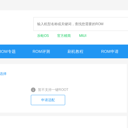
乐蛙OS
官方精简
MIUI
ROM专题
ROM评测
刷机教程
ROM申请
选择
暂不支持一键ROOT
申请适配