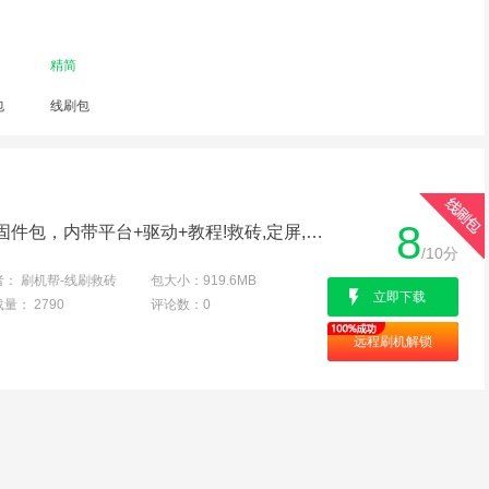
精简
包
线刷包
8
联想S90-T线刷专用救砖固件包，内带平台+驱动+教程!救砖,定屏,解防盗锁专用亲测成功
/10分
者：
刷机帮-线刷救砖
包大小：
919.6MB
立即下载
载量：
2790
评论数：
0
远程刷机解锁