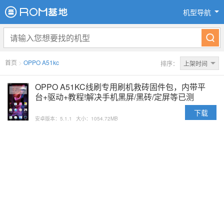
机型导航
首页
>
OPPO A51kc
排序：
上架时间
OPPO A51KC线刷专用刷机救砖固件包，内带平
台+驱动+教程!解决手机黑屏/黑砖/定屏等已测
下载
安卓版本：5.1.1
大小：1054.72MB