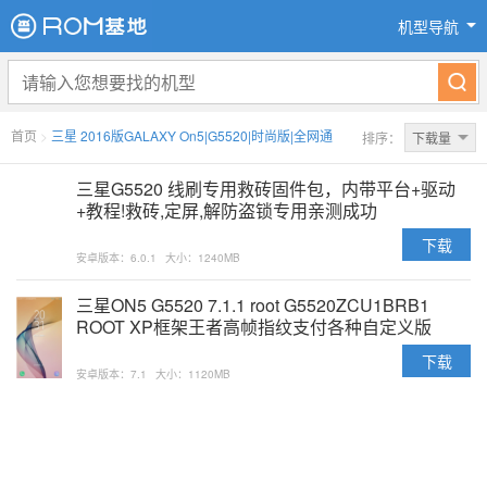
机型导航
首页
>
三星 2016版GALAXY On5|G5520|时尚版|全网通
排序：
下载量
三星G5520 线刷专用救砖固件包，内带平台+驱动
+教程!救砖,定屏,解防盗锁专用亲测成功
下载
安卓版本：6.0.1
大小：1240MB
三星ON5 G5520 7.1.1 root G5520ZCU1BRB1
ROOT XP框架王者高帧指纹支付各种自定义版
下载
安卓版本：7.1
大小：1120MB