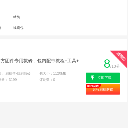
精简
包
线刷包
8
三星G7105 港版线刷包官方固件专用救砖，包内配带教程+工具+教程，亲测100%可用
/10分
者：
刷机帮-线刷救砖
包大小：
1120MB
立即下载
载量：
3199
评论数：
0
远程刷机解锁