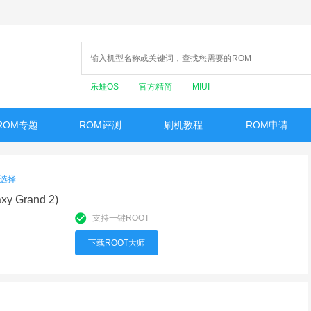
乐蛙OS
官方精简
MIUI
ROM专题
ROM评测
刷机教程
ROM申请
选择
xy Grand 2)
支持一键ROOT
下载ROOT大师