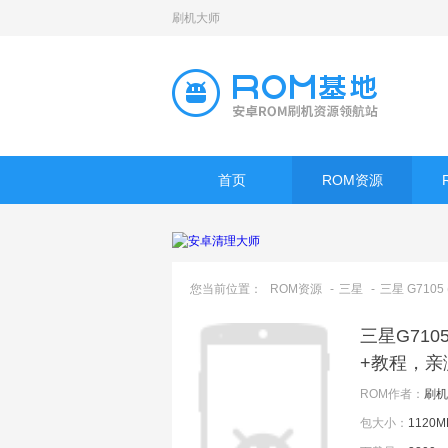
刷机大师
首页
ROM资源
您当前位置：
ROM资源
-
三星
-
三星 G7105 (
三星G71
+教程，亲
ROM作者：
刷机
包大小：
1120M