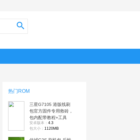
热门ROM
三星G7105 港版线刷
包官方固件专用救砖，
包内配带教程+工具
安卓版本：
4.3
+教程，亲测100%可
包大小：
1120MB
用