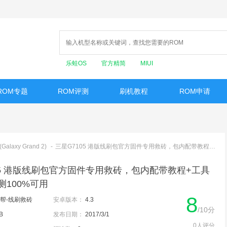
乐蛙OS
官方精简
MIUI
ROM专题
ROM评测
刷机教程
ROM申请
Galaxy Grand 2)
-
三星G7105 港版线刷包官方固件专用救砖，包内配带教程+工具+教程，亲测100%可用
05 港版线刷包官方固件专用救砖，包内配带教程+工具
测100%可用
8
帮-线刷救砖
安卓版本：
4.3
/10分
B
发布日期：
2017/3/1
0人评分