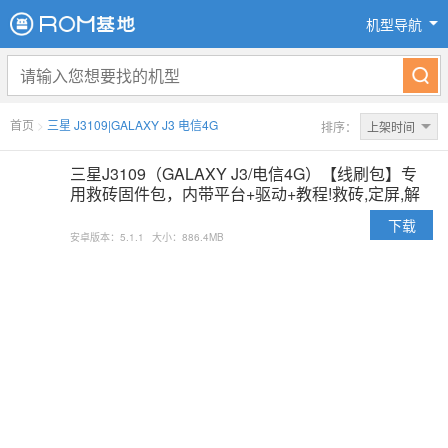
机型导航
首页
>
三星 J3109|GALAXY J3 电信4G
排序：
上架时间
三星J3109（GALAXY J3/电信4G）【线刷包】专
用救砖固件包，内带平台+驱动+教程!救砖,定屏,解
防盗锁专用亲测ok
下载
安卓版本：5.1.1
大小：886.4MB