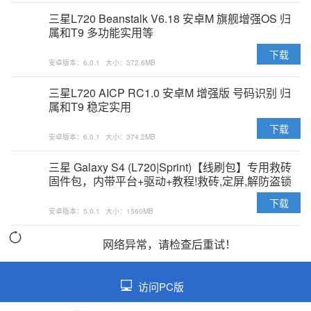
三星L720 Beanstalk V6.18 安卓M 旗舰增强OS 归
属和T9 多功能实用等
下载
安卓版本：6.0.1
大小：372.6MB
三星L720 AICP RC1.0 安卓M 增强版 号码识别 归
属和T9 稳定实用
下载
安卓版本：6.0.1
大小：374.2MB
三星 Galaxy S4 (L720|Sprint)【线刷包】专用救砖
固件包，内带平台+驱动+教程!救砖,定屏,解防盗锁
专用亲测ok
下载
安卓版本：5.0.1
大小：1560MB
网络异常，请检查后重试！
访问PC版