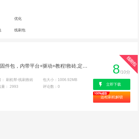
优化
包
线刷包
8
三星P355C线刷专用救砖固件包，内带平台+驱动+教程!救砖,定屏,解防盗锁专用亲测成功
/10分
者：
刷机帮-线刷救砖
包大小：
1006.92MB
立即下载
载量：
2993
评论数：
0
远程刷机解锁