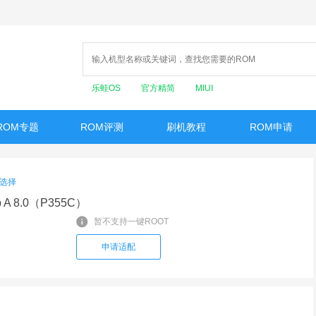
乐蛙OS
官方精简
MIUI
ROM专题
ROM评测
刷机教程
ROM申请
选择
 A 8.0（P355C）
暂不支持一键ROOT
申请适配