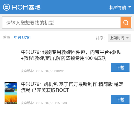
机型导航
首页
>
中兴 U791
排序：
上架时间
中兴U791线刷专用救砖固件包，内带平台+驱动
+教程!救砖,定屏,解防盗锁专用100%成功
下载
安卓版本：2.3.5
大小：300MB
中兴U791 刷机包 基于官方最新制作 精简版 稳定
流畅 已完美获取ROOT
下载
安卓版本：2.3.5
大小：115.6MB