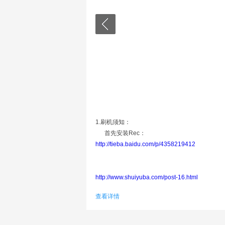
1.刷机须知：
首先安装Rec：
http://tieba.baidu.com/p/4358219412
http://www.shuiyuba.com/post-16.html
查看详情
本ROM基于官方S129移植制作。