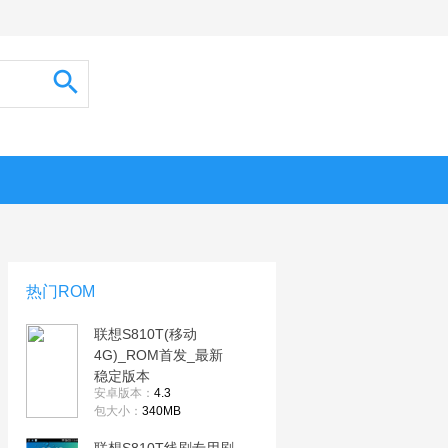
热门ROM
联想S810T(移动
4G)_ROM首发_最新
稳定版本
安卓版本：
4.3
包大小：
340MB