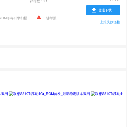
评论数：
27
普通下载
ROM杀毒引擎扫描
一键举报
上报失效链接