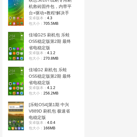
联想S810T线刷专用刷
机救砖固件包，内带平
台+驱动+教程!解决手
安卓版本：
4.3
机黑屏/黑砖/定屏等已
包大小：
705.5MB
测
佳域G2S 刷机包 乐蛙
OS5稳定版第2期 最终
省电稳定版
安卓版本：
4.1.2
包大小：
270.8MB
佳域G2 刷机包 乐蛙
OS5稳定版第2期 最终
省电稳定版
安卓版本：
4.1.2
包大小：
256.2MB
[乐蛙OS4]第1期 中兴
V889D 刷机包 极速省
电稳定版
安卓版本：
4.0.4
包大小：
166MB