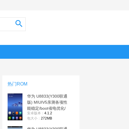
热门ROM
华为 U8833(Y300联通
版) MIUIV5亲测各项性
能稳定/boot省电优化/
安卓版本：
4.1.2
修复系统bug
包大小：
272MB