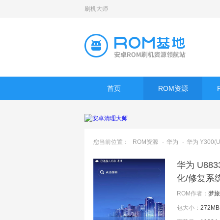
刷机大师
首页
ROM资源
您当前位置：
ROM资源
-
华为
-
华为 Y300(
华为 U88
化/修复系统
ROM作者：
梦旅人
包大小：
272MB