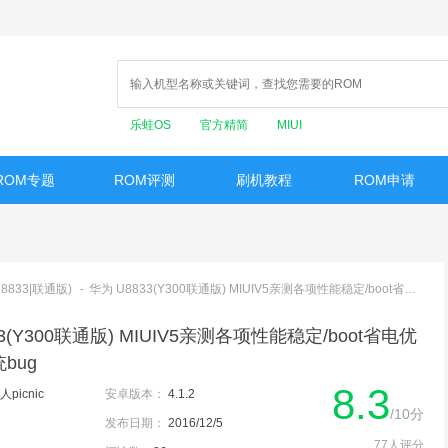
乐蛙OS
官方精简
MIUI
ROM专题
ROM评测
刷机教程
ROM申请
U8833|联通版)
-
华为 U8833(Y300联通版) MIUIV5亲测各项性能稳定/boot省电优化/修复系统bug
33(Y300联通版) MIUIV5亲测各项性能稳定/boot省电优
bug
8.3
picnic
安卓版本：
4.1.2
/10分
发布日期：
2016/12/5
77人评分