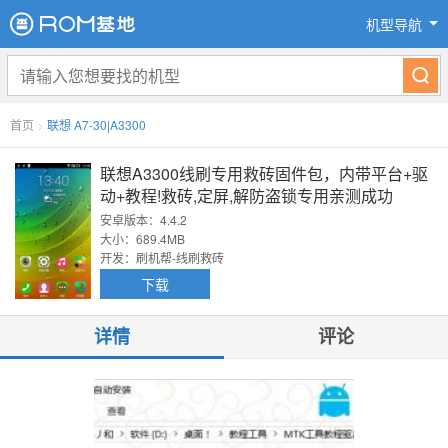
机型导航
首页
>
联想 A7-30|A3300
联想A3300线刷专用救砖固件包，内带平台+驱
动+教程!救砖,定屏,解防盗锁专用亲测成功
安卓版本：4.4.2
大小：689.4MB
开发：刷机帮-线刷救砖
下载
详情
评论