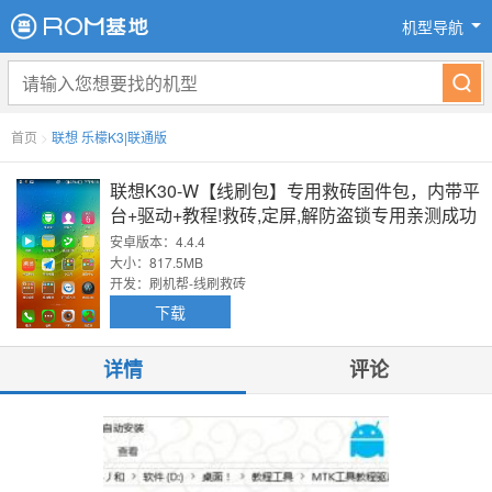
机型导航
首页
>
联想 乐檬K3|联通版
联想K30-W【线刷包】专用救砖固件包，内带平
台+驱动+教程!救砖,定屏,解防盗锁专用亲测成功
安卓版本：4.4.4
大小：817.5MB
开发：刷机帮-线刷救砖
下载
详情
评论