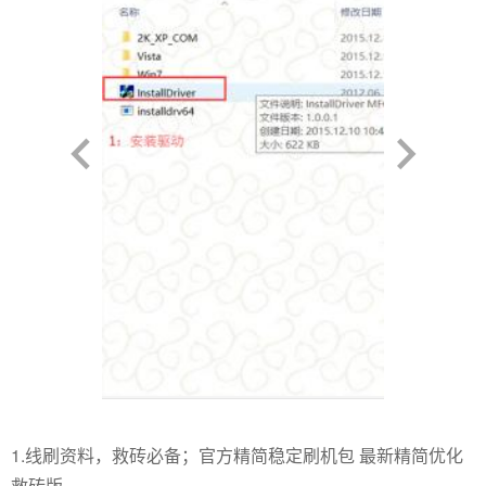
1.线刷资料，救砖必备；官方精简稳定刷机包 最新精简优化
救砖版,